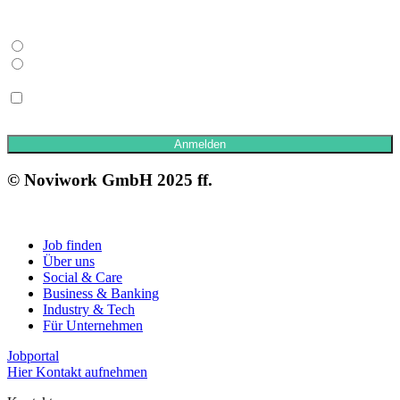
Interessensauswahl*
Bewerber
Unternehmen
*Pflichtfelder
*Ich stimme zu, den Newsletter zu erhalten und bin mit der Verarbeitung meiner Daten
gemäß der Datenschutzerklärung einverstanden. Eine Abmeldung ist jederzeit möglich.
Anmelden
© Noviwork GmbH 2025 ff.
Job finden
Über uns
Social & Care
Business & Banking
Industry & Tech
Für Unternehmen
Jobportal
Hier Kontakt aufnehmen